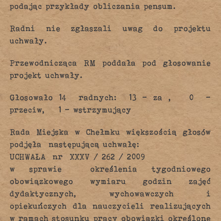
podając przykłady obliczania pensum.
Radni nie zgłaszali uwag do projektu
uchwały.
Przewodnicząca RM poddała pod głosowanie
projekt uchwały.
Głosowało 14 radnych: 13 – za , 0 –
przeciw, 1 – wstrzymujący
Rada Miejska w Chełmku większością głosów
podjęła następującą uchwałę:
UCHWAŁA nr XXXV / 262 / 2009
w sprawie określenia tygodniowego
obowiązkowego wymiaru godzin zajęć
dydaktycznych, wychowawczych i
opiekuńczych dla nauczycieli realizujących
w ramach stosunku pracy obowiązki określone