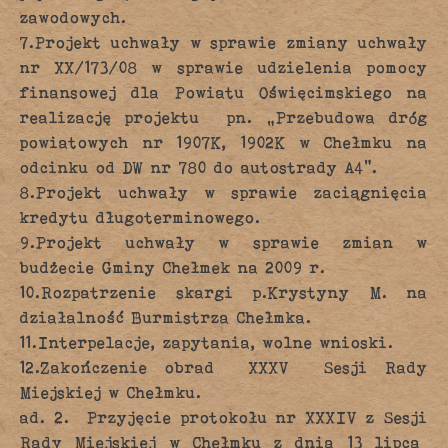
zawodowych.
7.Projekt uchwały w sprawie zmiany uchwały
nr XX/173/08 w sprawie udzielenia pomocy
finansowej dla Powiatu Oświęcimskiego na
realizację projektu pn. „Przebudowa dróg
powiatowych nr 1907K, 1902K w Chełmku na
odcinku od DW nr 780 do autostrady A4”.
8.Projekt uchwały w sprawie zaciągnięcia
kredytu długoterminowego.
9.Projekt uchwały w sprawie zmian w
budżecie Gminy Chełmek na 2009 r.
10.Rozpatrzenie skargi p.Krystyny M. na
działalność Burmistrza Chełmka.
11.Interpelacje, zapytania, wolne wnioski.
12.Zakończenie obrad XXXV Sesji Rady
Miejskiej w Chełmku.
ad. 2. Przyjęcie protokołu nr XXXIV z Sesji
Rady Miejskiej w Chełmku z dnia 13 lipca