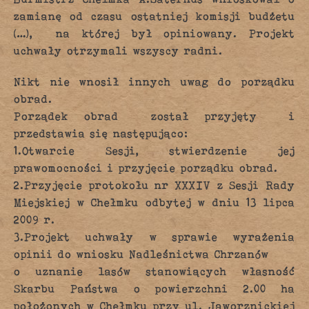
zamianę od czasu ostatniej komisji budżetu
(…), na której był opiniowany. Projekt
uchwały otrzymali wszyscy radni.
Nikt nie wnosił innych uwag do porządku
obrad.
Porządek obrad został przyjęty i
przedstawia się następująco:
1.Otwarcie Sesji, stwierdzenie jej
prawomocności i przyjęcie porządku obrad.
2.Przyjęcie protokołu nr XXXIV z Sesji Rady
Miejskiej w Chełmku odbytej w dniu 13 lipca
2009 r.
3.Projekt uchwały w sprawie wyrażenia
opinii do wniosku Nadleśnictwa Chrzanów
o uznanie lasów stanowiących własność
Skarbu Państwa o powierzchni 2.00 ha
położonych w Chełmku przy ul. Jaworznickiej