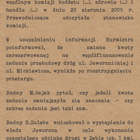
wspólnym komisji budżetu (…), zdrowia (…) i
handlu (…) w dniu 20 sierpnia 2009 r.
Przewodnicząca odczytała stanowisko
komisji.
W uzupełnieniu informacji Burmistrz
poinformował, że zmiana kwoty
zarezerwowanej na współfinansowanie
zadania przebudowy dróg ul. Jaworznickiej i
ul. Mickiewicza, wynikła po rozstrzygnięciu
przetargu.
Radny M.Sajak pytał, czy jeżeli kwota
zadania zmniejszyła się znacznie – czy
zakres zadania jest taki sam.
Radny B.Dulęba wnioskował o wystąpienie do
władz Jaworzna w celu wykonania
pozostałego odcinka drogi w Dębie (ok. 1 km),