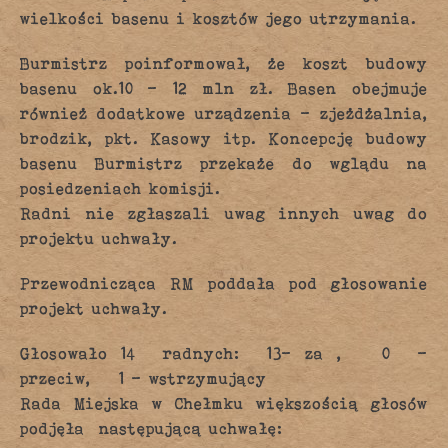
wielkości basenu i kosztów jego utrzymania.
Burmistrz poinformował, że koszt budowy
basenu ok.10 – 12 mln zł. Basen obejmuje
również dodatkowe urządzenia – zjeżdżalnia,
brodzik, pkt. Kasowy itp. Koncepcję budowy
basenu Burmistrz przekaże do wglądu na
posiedzeniach komisji.
Radni nie zgłaszali uwag innych uwag do
projektu uchwały.
Przewodnicząca RM poddała pod głosowanie
projekt uchwały.
Głosowało 14 radnych: 13– za , 0 –
przeciw, 1 – wstrzymujący
Rada Miejska w Chełmku większością głosów
podjęła następującą uchwałę: