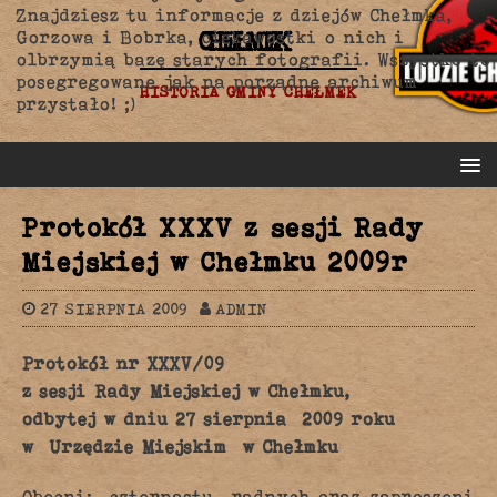
Znajdziesz tu informacje z dziejów Chełmka,
CHEŁMEK
Gorzowa i Bobrka, ciekawostki o nich i
olbrzymią bazę starych fotografii. Wszystko to
posegregowane jak na porządne archiwum
HISTORIA GMINY CHEŁMEK
przystało! ;)
Protokół XXXV z sesji Rady
Miejskiej w Chełmku 2009r
27 SIERPNIA 2009
ADMIN
Protokół nr XXXV/09
z sesji Rady Miejskiej w Chełmku,
odbytej w dniu 27 sierpnia 2009 roku
w Urzędzie Miejskim w Chełmku
Obecni: czternastu radnych oraz zaproszeni