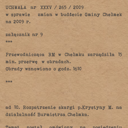
UCHWAŁA nr XXXV / 265 / 2009
w sprawie zmian w budżecie Gminy Chełmek
na 2009 r.
załącznik nr 9
***
Przewodnicząca RM w Chełmku zarządziła 15
min. przerwę w obradach.
Obrady wznowiono o godz. 1610
***
ad 10. Rozpatrzenie skargi p.Krystyny M. na
działalność Burmistrza Chełmka.
Temat został omówiony na posiedzeniu