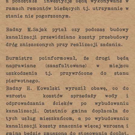
a pozostałe inwestycje będą wykonywane w
ramach remontów bieżących tj. utrzymanie w
stanie nie pogorszonym.
Radny M.Sajak pytał czy podczas budowy
kanalizacji przewidziano koszty przebudowy
dróg zniszczonych przy realizacji zadania.
Burmistrz poinformował, że drogi będą
naprawiane (zaasfaltowane) w miejscu
uszkodzenia tj. przywrócone do stanu
pierwotnego.
Radny H. Kowalski wyraził obawę, co do
wzrostu kosztów sprzedaży wody i
odprowadzania ścieków po wybudowaniu
kanalizacji. Ostatnio gmina dopłacała do
tych usług mieszkańcom, a po wybudowaniu
kanalizacji koszty znacznie więcej wzrosną i
gmina będzie zmuszona do stosowania dopłat.