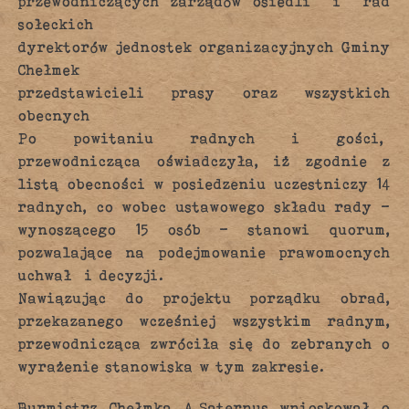
przewodniczących zarządów osiedli i rad
sołeckich
dyrektorów jednostek organizacyjnych Gminy
Chełmek
przedstawicieli prasy oraz wszystkich
obecnych
Po powitaniu radnych i gości,
przewodnicząca oświadczyła, iż zgodnie z
listą obecności w posiedzeniu uczestniczy 14
radnych, co wobec ustawowego składu rady –
wynoszącego 15 osób – stanowi quorum,
pozwalające na podejmowanie prawomocnych
uchwał i decyzji.
Nawiązując do projektu porządku obrad,
przekazanego wcześniej wszystkim radnym,
przewodnicząca zwróciła się do zebranych o
wyrażenie stanowiska w tym zakresie.
Burmistrz Chełmka A.Saternus wnioskował o