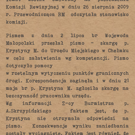
Komisji Rewizyjnej w dniu 26 sierpnia 2009
r. Przewodnicząca RM odczytała stanowisko
komisji.
Pismem z dnia 2 lipca br Wojewoda
Małopolski przesłał pismo – skargę p.
Krystyny M. do Urzędu Miejskiego w Chełmku
w celu załatwienia wg kompetencji. Pismo
dotyczyło pomocy
w rzetelnym wytyczeniu punktów granicznych
drogi. Korespondencja zaginęła i w dniu 21
maja br p. Krystyna M. zgłosiła skargę na
bezczynność pracownika urzędu.
Wg informacji Z-cy Burmistrza p.
A.Skrzypińskiego faktem jest, że p.
Krystyna nie otrzymała odpowiedzi na
pismo. Konsekwencje wyniku zaniedbania
zostały wyciągnięte. Faktem jest również, że