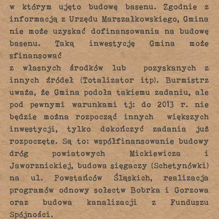
w którym ujęto budowę basenu. Zgodnie z
informacją z Urzędu Marszałkowskiego, Gmina
nie może uzyskać dofinansowania na budowę
basenu. Taką inwestycję Gmina może
sfinansować
z własnych środków lub pozyskanych z
innych źródeł (Totalizator itp). Burmistrz
uważa, że Gmina podoła takiemu zadaniu, ale
pod pewnymi warunkami tj: do 2013 r. nie
będzie można rozpocząć innych większych
inwestycji, tylko dokończyć zadania już
rozpoczęte. Są to: współfinansowanie budowy
dróg powiatowych Mickiewicza i
Jaworznickiej, budowa sięgaczy (Schetynówki)
na ul. Powstańców Śląskich, realizacja
programów odnowy sołectw Bobrka i Gorzowa
oraz budowa kanalizacji z Funduszu
Spójności.