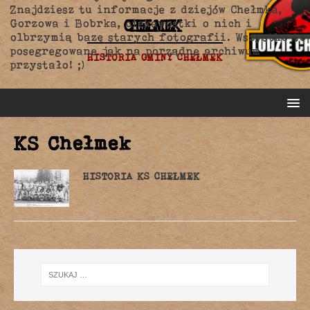
Znajdziesz tu informacje z dziejów Chełmka,
CHEŁMEK
Gorzowa i Bobrka, ciekawostki o nich i
olbrzymią bazę starych fotografii. Wszystko to
posegregowane jak na porządne archiwum
HISTORIA GMINY CHEŁMEK
przystało! ;)
KS Chełmek
HISTORIA KS CHEŁMEK