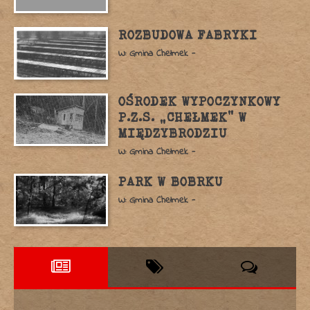
ROZBUDOWA FABRYKI
W: Gmina Chełmek -
OŚRODEK WYPOCZYNKOWY
P.Z.S. „CHEŁMEK” W
MIĘDZYBRODZIU
W: Gmina Chełmek -
PARK W BOBRKU
W: Gmina Chełmek -