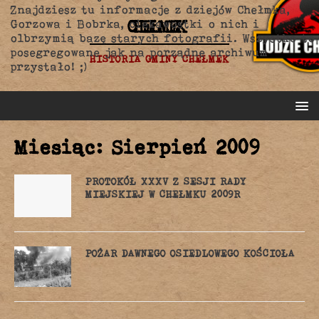
Znajdziesz tu informacje z dziejów Chełmka,
CHEŁMEK
Gorzowa i Bobrka, ciekawostki o nich i
olbrzymią bazę starych fotografii. Wszystko to
posegregowane jak na porządne archiwum
HISTORIA GMINY CHEŁMEK
przystało! ;)
Miesiąc: Sierpień 2009
PROTOKÓŁ XXXV Z SESJI RADY
MIEJSKIEJ W CHEŁMKU 2009R
POŻAR DAWNEGO OSIEDLOWEGO KOŚCIOŁA