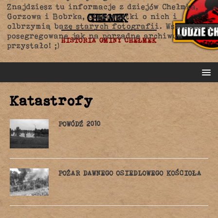
Znajdziesz tu informacje z dziejów Chełmka,
CHEŁMEK
Gorzowa i Bobrka, ciekawostki o nich i
olbrzymią bazę starych fotografii. Wszystko to
posegregowane jak na porządne archiwum
HISTORIA GMINY CHEŁMEK
przystało! ;)
Katastrofy
POWÓDŹ 2010
POŻAR DAWNEGO OSIEDLOWEGO KOŚCIOŁA