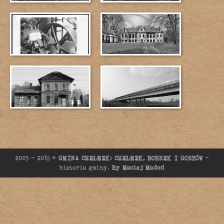
2005 - 2018 ©
GMINA CHEŁMEK: CHEŁMEK, BOBREK I GORZÓW
-
historia gminy.
By Maciej Madoń