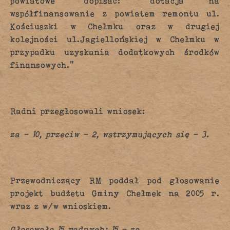
powiatowe” dopisać: “dotacja na
współfinansowanie z powiatem remontu ul.
Kościuszki w Chełmku oraz w drugiej
kolejności ul.Jagiellońskiej w Chełmku w
przypadku uzyskania dodatkowych środków
finansowych.”
Radni przegłosowali wniosek:
za – 10, przeciw – 2, wstrzymujących się – 3.
Przewodniczący RM poddał pod głosowanie
projekt budżetu Gminy Chełmek na 2005 r.
wraz z w/w wnioskiem.
Głosowało 15 radnych: 15 – za,