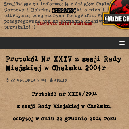
Znajdziesz tu informacje z dziejów Chełmka,
CHEŁMEK
Gorzowa i Bobrka, ciekawostki o nich i
olbrzymią bazę starych fotografii. Wszystko to
posegregowane jak na porządne archiwum
HISTORIA GMINY CHEŁMEK
przystało! ;)
Protokół Nr XXIV z sesji Rady
Miejskiej w Chełmku 2004r
22 GRUDNIA 2004
ADMIN
Protokół nr XXIV/2004
z sesji Rady Miejskiej w Chełmku,
odbytej w dniu 22 grudnia 2004 roku