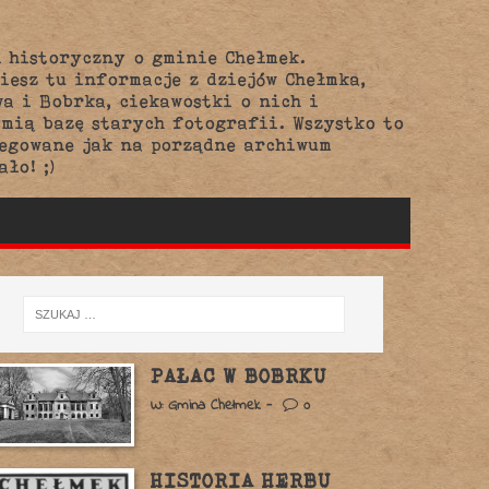
 historyczny o gminie Chełmek.
iesz tu informacje z dziejów Chełmka,
a i Bobrka, ciekawostki o nich i
mią bazę starych fotografii. Wszystko to
regowane jak na porządne archiwum
ało! ;)
PAŁAC W BOBRKU
W: Gmina Chełmek -
0
HISTORIA HERBU