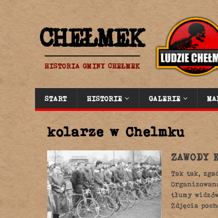
CHEŁMEK
HISTORIA GMINY CHEŁMEK
START
HISTORIE
GALERIE
MA
kolarze w Chelmku
ZAWODY 
Tak tak, zga
Organizowan
tłumy widzów
Zdjęcia poch