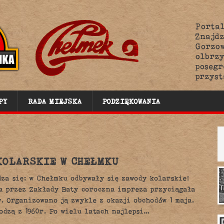
Portal
Znajdz
Gorzow
olbrzy
poseg
przyst
PY
RADA MIEJSKA
PODZIĘKOWANIA
KOLARSKIE W CHEŁMKU
dza się: w Chełmku odbywały się zawody kolarskie!
a przez Zakłady Baty coroczna impreza przyciągała
. Organizowano ją zwykle z okazji obchodów 1 maja.
odzą z 1960r. Po wielu latach najlepsi…