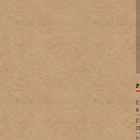
P
P
W
P
C
P