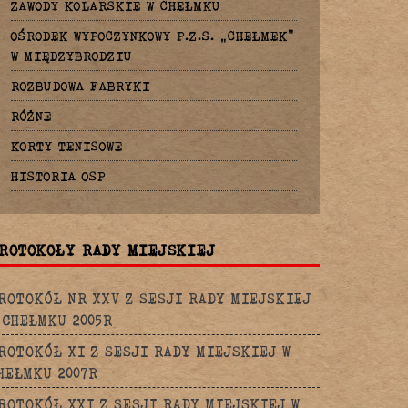
ZAWODY KOLARSKIE W CHEŁMKU
OŚRODEK WYPOCZYNKOWY P.Z.S. „CHEŁMEK”
W MIĘDZYBRODZIU
ROZBUDOWA FABRYKI
RÓŻNE
KORTY TENISOWE
HISTORIA OSP
ROTOKOŁY RADY MIEJSKIEJ
ROTOKÓŁ NR XXV Z SESJI RADY MIEJSKIEJ
 CHEŁMKU 2005R
ROTOKÓŁ XI Z SESJI RADY MIEJSKIEJ W
HEŁMKU 2007R
ROTOKÓŁ XXI Z SESJI RADY MIEJSKIEJ W