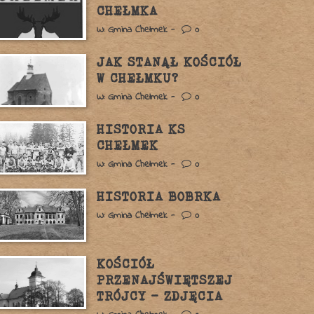
CHEŁMKA
W: Gmina Chełmek -
0
JAK STANĄŁ KOŚCIÓŁ
W CHEŁMKU?
W: Gmina Chełmek -
0
HISTORIA KS
CHEŁMEK
W: Gmina Chełmek -
0
HISTORIA BOBRKA
W: Gmina Chełmek -
0
KOŚCIÓŁ
PRZENAJŚWIĘTSZEJ
TRÓJCY – ZDJĘCIA