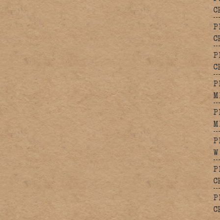
C
P
C
P
C
P
M
P
M
P
W
P
C
P
C