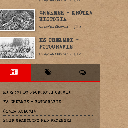
W: Gmina Chełmek -
0
CHEŁMEK – KRÓTKA
HISTORIA
W: Gmina Chełmek -
0
KS CHEŁMEK –
FOTOGRAFIE
W: Gmina Chełmek -
0
MASZYNY DO PRODUKCJI OBUWIA
KS CHEŁMEK – FOTOGRAFIE
STARA KOLONIA
SŁUP GRANICZNY NAD PRZEMSZĄ